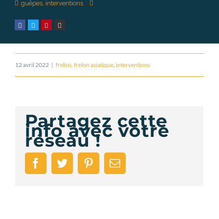
guêpes
,
interventions
12 avril 2022
|
frelon
,
frelon asiatique
,
interventions
Partagez cette
info avec votre
réseau !
Facebook
Twitter
Pinterest
Email